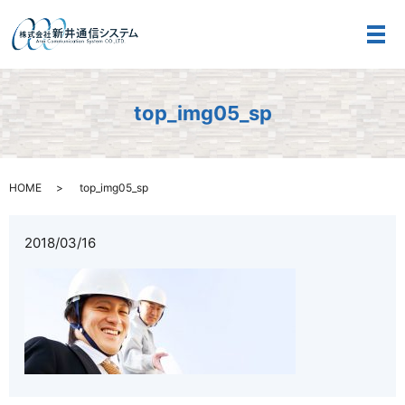
メ
top_img05_sp
HOME
top_img05_sp
2018/03/16