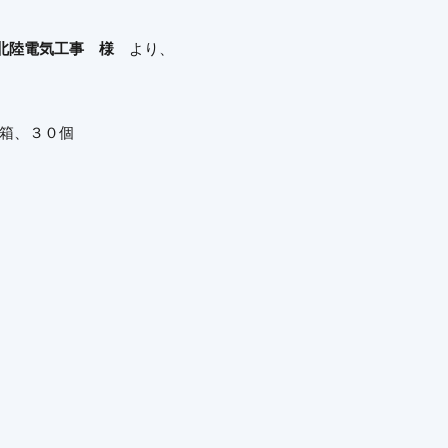
北陸電気工事 様
より、
５箱、３０個