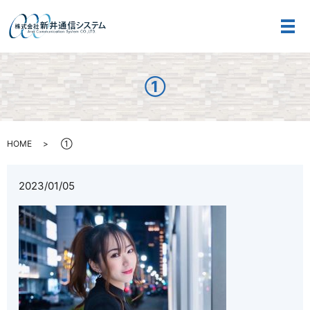
メ
①
HOME
①
2023/01/05